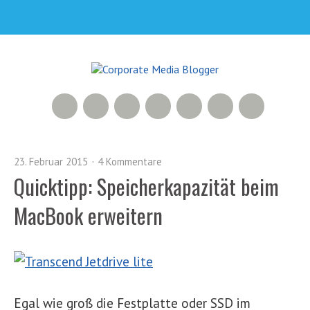
RSS Feed
Xing
Slideshare
YouTube
Google+
Facebook
Twitter
23. Februar 2015
4 Kommentare
Quicktipp: Speicherkapazität beim
MacBook erweitern
Egal wie groß die Festplatte oder SSD im