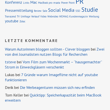
PR
Konferenz
Mac
Links
MacBook pro
msata
Power Point
Studie
Social Media
Pressemitteilung
Review
Sale
SSD
Transcend
TV
Umfrage
Verkauf
Video
Webvideo
WEMAG Kundenmagazin
Werbung
youtube
Zotac
LETZTE KOMMENTARE
Warum Autorinnen bloggen sollten - Clever bloggen
bei
Zwei
von drei Journalisten nutzen Blogs für Recherchen
tsteve
bei
Vom Film zum Wochenmarkt – “hausgemachter”
Strom in Einweckgläsern verschenkt
Lukas bei
7 Gründe warum Imagefilme nicht auf youtube
funktionieren
Derik bei
Die Werbeagenturen müssen sich neu erfinden
Tom Keller bei
Quicktipp: Speicherkapazität beim MacBook
erweitern