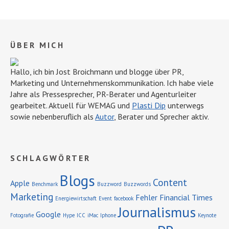
ÜBER MICH
Hallo, ich bin Jost Broichmann und blogge über PR,
Marketing und Unternehmens­kommunikation. Ich habe viele
Jahre als Pressesprecher, PR-Berater und Agenturleiter
gearbeitet. Aktuell für WEMAG und
Plasti Dip
unterwegs
sowie nebenberuflich als
Autor
, Berater und Sprecher aktiv.
SCHLAGWÖRTER
Blogs
Content
Apple
Benchmark
Buzzword
Buzzwords
Marketing
Fehler
Financial Times
Energiewirtschaft
Event
facebook
Journalismus
Google
Fotografie
Hype
ICC
iMac
Iphone
Keynote