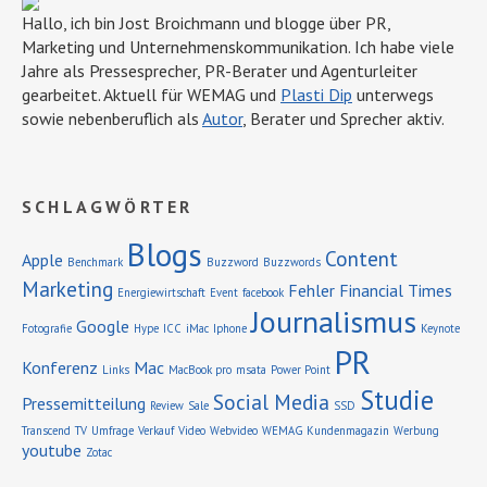
Hallo, ich bin Jost Broichmann und blogge über PR,
Marketing und Unternehmens­kommunikation. Ich habe viele
Jahre als Pressesprecher, PR-Berater und Agenturleiter
gearbeitet. Aktuell für WEMAG und
Plasti Dip
unterwegs
sowie nebenberuflich als
Autor
, Berater und Sprecher aktiv.
SCHLAGWÖRTER
Blogs
Content
Apple
Benchmark
Buzzword
Buzzwords
Marketing
Fehler
Financial Times
Energiewirtschaft
Event
facebook
Journalismus
Google
Fotografie
Hype
ICC
iMac
Iphone
Keynote
PR
Konferenz
Mac
Links
MacBook pro
msata
Power Point
Studie
Social Media
Pressemitteilung
Review
Sale
SSD
Transcend
TV
Umfrage
Verkauf
Video
Webvideo
WEMAG Kundenmagazin
Werbung
youtube
Zotac