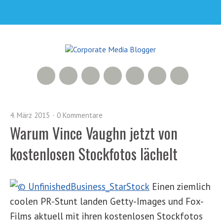
RSS Feed
Xing
Slideshare
YouTube
Google+
Facebook
Twitter
4. März 2015
0 Kommentare
Warum Vince Vaughn jetzt von
kostenlosen Stockfotos lächelt
Einen ziemlich
coolen PR-Stunt landen Getty-Images und Fox-
Films aktuell mit ihren kostenlosen Stockfotos