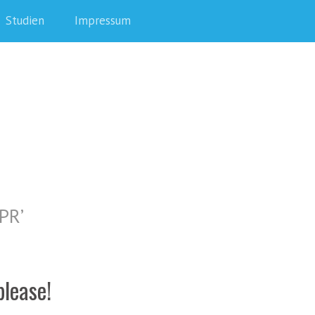
Studien
Impressum
PR
’
please!