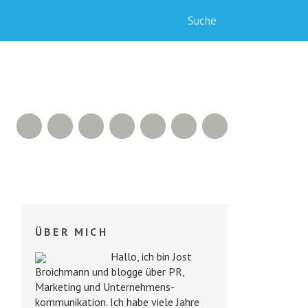
RSS Feed
Xing
Slideshare
YouTube
Google+
Facebook
Twitter
ÜBER MICH
Hallo, ich bin Jost
Broichmann und blogge über PR,
Marketing und Unternehmens­
kommunikation. Ich habe viele Jahre