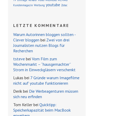
TV
Umfrage
Verkauf
Video
Webvideo
WEMAG
youtube
Kundenmagazin
Werbung
Zotac
LETZTE KOMMENTARE
Warum Autorinnen bloggen sollten -
Clever bloggen
bei
Zwei von drei
Journalisten nutzen Blogs für
Recherchen
tsteve
bei
Vom Film zum
Wochenmarkt – “hausgemachter”
Strom in Einweckgläsern verschenkt
Lukas bei
7 Gründe warum Imagefilme
nicht auf youtube funktionieren
Derik bei
Die Werbeagenturen müssen
sich neu erfinden
Tom Keller bei
Quicktipp:
Speicherkapazität beim MacBook
erweitern