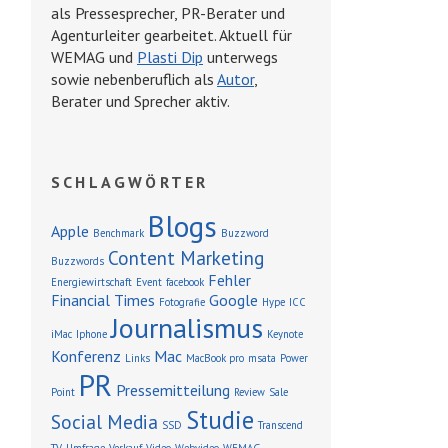
als Pressesprecher, PR-Berater und
Agenturleiter gearbeitet. Aktuell für
WEMAG und
Plasti Dip
unterwegs
sowie nebenberuflich als
Autor
,
Berater und Sprecher aktiv.
SCHLAGWÖRTER
Blogs
Apple
Benchmark
Buzzword
Content Marketing
Buzzwords
Fehler
Energiewirtschaft
Event
facebook
Financial Times
Google
Fotografie
Hype
ICC
Journalismus
iMac
Iphone
Keynote
Konferenz
Mac
Links
MacBook pro
msata
Power
PR
Pressemitteilung
Point
Review
Sale
Studie
Social Media
SSD
Transcend